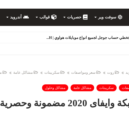
سوفت وير
حصريات
قوالب
أندرويد
 حساب جوجل لجميع انواع موبايلات هواوي | H...
يد
روت
سعر ومواصفات
سكريبتات
مشاكل عامة
م
فات
سكريبتات
مشاكل عامة
مشاكل وحلول