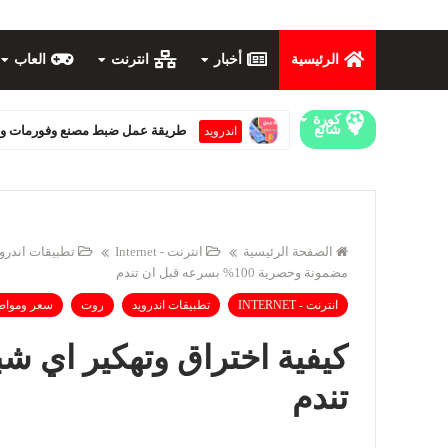
الرئيسية
أخبار
انترنت
العاب
كورة
شائع
طريقة عمل ضبط مصنع وفورمات وتخطي
اندرويد
الصفحة الرئيسية
انترنت - Internet
تطبيقات اندرو
مضمونة وحصرية 100% بسرعه قبل ان تندم
انترنت - INTERNET
تطبيقات اندرويد
روت
سعر ومواص
تندم