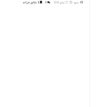
تمتع
27 مايو 2020
0
1
دقائق قراءة
التعليم
برامج كمبيوتر
Mohamed Atef
21 يناير 2022
Mohamed Atef
ازاي تبدأ في عالم البرمجة وفي اي اتجاه
تث
تمشي؟ الاختيار الصحيح !!
dows 11 pro 2022