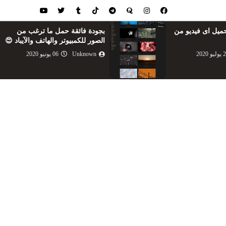
 ما ترغب من
كيفية اختراق وتهكير اي شبكة
لهاتف والآيباد 😍
وايفاى 2020 مضمونة وحصرية
100% بسرعه قبل ان ت...
 2020
Unknown
27 مايو 2020