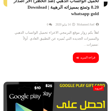
تحميل الواتساب الذهبي (ضد الحظر) اخر اصدار
8.20 وتمتع بمميزاته الرهيبة | Download
whatsapp gold
Mohamed Atef
14 مايو 2020
0
اهلاً بكم زوار موقع البرمجي الاعزاء تحميل الواتساب الذهبي
والمميزات الجديده التي تُميزه عن التطبيق العادي أولاً
:مميزات...
قراءة المزيد
أندرويد