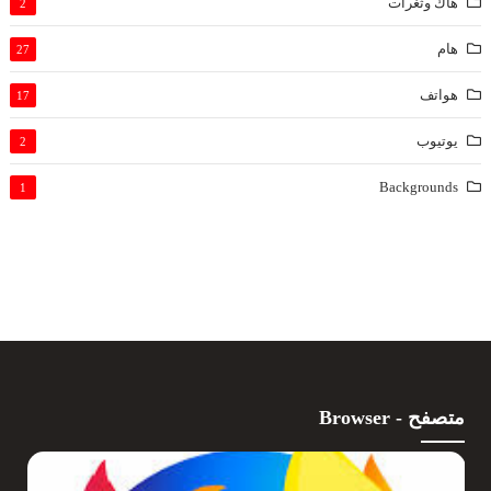
هاك وثغرات
2
هام
27
هواتف
17
يوتيوب
2
Backgrounds
1
متصفح - Browser