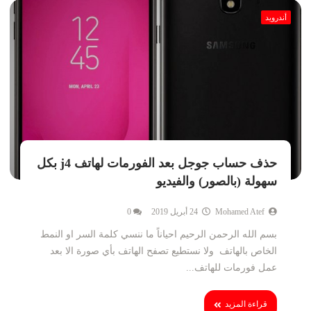
أندرويد
حذف حساب جوجل بعد الفورمات لهاتف j4 بكل
سهولة (بالصور) والفيديو
Mohamed Atef
24 أبريل 2019
0
بسم الله الرحمن الرحيم احياناً ما ننسي كلمة السر او النمط
الخاص بالهاتف ولا نستطيع تصفح الهاتف بأي صورة الا بعد
عمل فورمات للهاتف...
قراءة المزيد