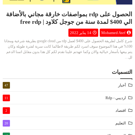
الحصول على rdp بمواصفات خارقة مجاني بالأضافة
الي 400$ لمدة سنة من جوجل كلاود | free rdp
Mohamed Atef
14 يناير 2022
شرح كامل لطريقة الحصول على 400$ لعمل rdp من google cloud بطريقة شرعية ومجانا
100% في هذا الموضوع سوف اسرد لكم طريقة لاطالما كانت سرية لفترة طويلة وكان
يتم بيعها بأسعار خيالية والان وكما عهدتم علينا نقدم لكم كل هذا بدون مقابل اتمنا الدعم
لل…
التسميات
أخبار
47
ارديبي - Rdp
11
اقتصاد
2
التعليم
20