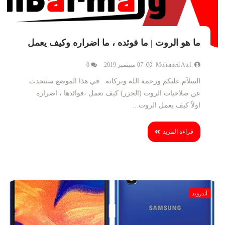
ما هو الروت | ما فوئده ، ما اضراره وكيف يعمل
Mohamed Atef
07 سبتمبر 2019
0
السلآم عليكم ورحمة الله وبركاته في هذا الموضع سنتحدث
عن صلاحيات الروت (الجزر) كيف تعمل ،فوائدها ، اضراره
اولاً كيف يعمل الروت...
قراءة المزيد
أندرويد