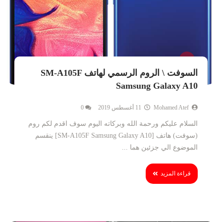
السوفت \ الروم الرسمي لهاتف SM-A105F
Samsung Galaxy A10
Mohamed Atef
11 أغسطس 2019
0
السلام عليكم ورحمة الله وبركاته اليوم سوف اقدم لكم روم
(سوفت) هاتف [SM-A105F Samsung Galaxy A10] ينقسم
الموضوع الي جزئين هما ...
قراءة المزيد