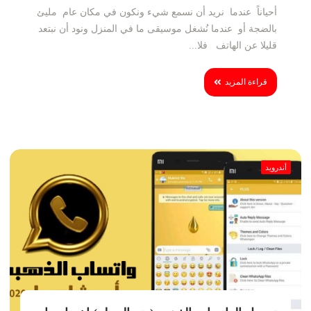
أحياناً عندما نريد أن نسمع شيء ونكون في مكان عام مليئ
بالضجة أو عندما نُشغل موسيقى ما في المنزل ونود أن نبتعد
قليلا عن الهاتف فلا...
قراءة المزيد
أندرويد