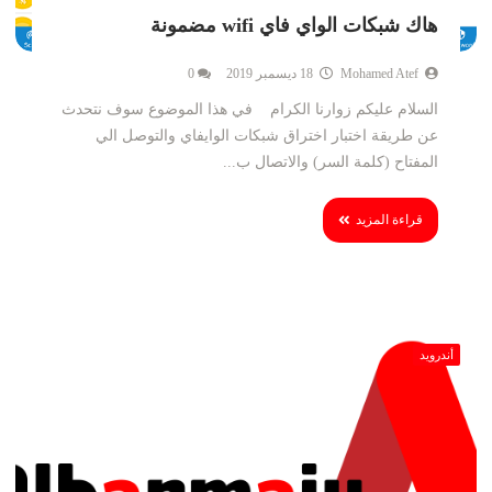
هاك شبكات الواي فاي wifi مضمونة
Mohamed Atef
18 ديسمبر 2019
0
السلام عليكم زوارنا الكرام في هذا الموضوع سوف نتحدث
عن طريقة اختبار اختراق شبكات الوايفاي والتوصل الي
المفتاح (كلمة السر) والاتصال ب...
قراءة المزيد
أندرويد