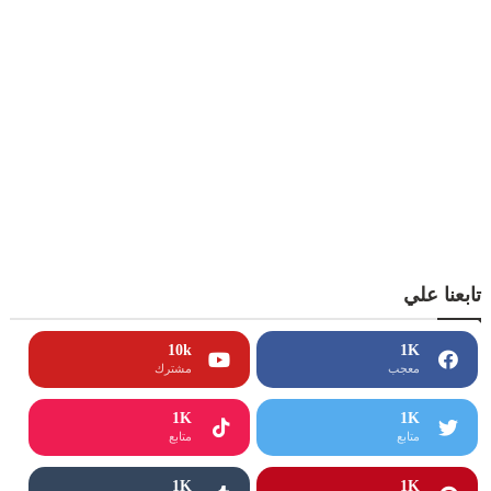
تابعنا علي
10k
1K
معجب
مشترك
1K
1K
متابع
متابع
1K
1K