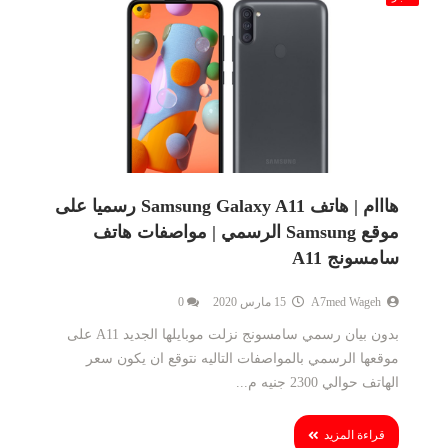
هااام | هاتف Samsung Galaxy A11 رسميا على
موقع Samsung الرسمي | مواصفات هاتف
سامسونج A11
A7med Wageh
15 مارس 2020
0
بدون بيان رسمي سامسونج نزلت موبايلها الجديد A11 على
موقعها الرسمي بالمواصفات التاليه نتوقع ان يكون سعر
الهاتف حوالي 2300 جنيه م...
قراءة المزيد