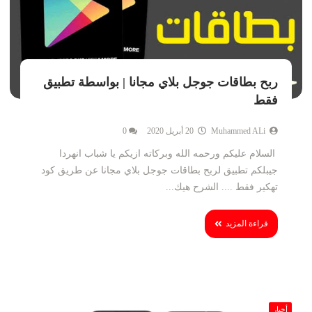
ربح بطاقات جوجل بلاي مجانا | بواسطة تطبيق
فقط
Muhammed ALi
20 أبريل 2020
0
السلام عليكم ورحمه الله وبركاته ازيكم يا شباب انهردا
جيبلكم تطبيق لربح بطاقات جوجل بلاي مجانا عن طريق كود
تهكير فقط .... الشرح هيك...
قراءة المزيد
أخبار