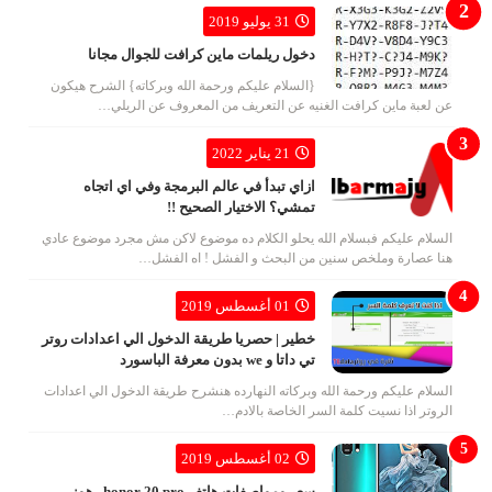
31 يوليو 2019
دخول ريلمات ماين كرافت للجوال مجانا
{السلام عليكم ورحمة الله وبركاته} الشرح هيكون
عن لعبة ماين كرافت الغنيه عن التعريف من المعروف عن الريلي…
21 يناير 2022
ازاي تبدأ في عالم البرمجة وفي اي اتجاه
تمشي؟ الاختيار الصحيح !!
السلام عليكم فبسلام الله يحلو الكلام ده موضوع لاكن مش مجرد موضوع عادي
هنا عصارة وملخص سنين من البحث و الفشل ! اه الفشل…
01 أغسطس 2019
خطير | حصريا طريقة الدخول الي اعدادات روتر
تي داتا و we بدون معرفة الباسورد
السلام عليكم ورحمة الله وبركاته النهارده هنشرح طريقة الدخول الي اعدادات
الروتر اذا نسيت كلمة السر الخاصة بالادم…
02 أغسطس 2019
سعر ومواصفات هاتف honor 20 pro , هونر