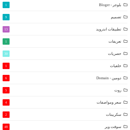
بلوجر - Bloger
1
تصميم
9
تطبيقات اندرويد
13
تعريفات
1
حصريات
30
خلفيات
1
دومين - Domain
6
روت
5
سعر ومواصفات
4
سكريبتات
2
سوفت وير
48