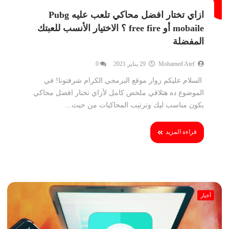
ازاي تختار افضل محاكي تلعب عليه Pubg
mobaile أو free fire ؟ الاختيار الأنسب للعبتك
المفضلة
Mohamed Atef
29 يناير 2021
0
السلام عليكم زوار موقع البرمجي الكرام شرفتونا! في
الموضوع ده هتلاقي ملخص كامل لأزاي تختار افضل محاكي
يكون مناسب ليك وترتيب المحاكيات من حيث...
قراءة المزيد
أخبار