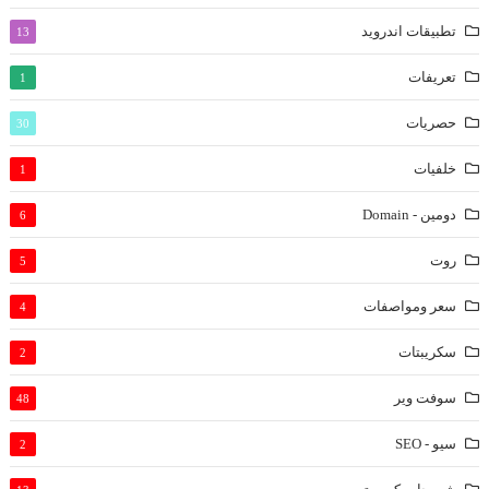
تطبيقات اندرويد
13
تعريفات
1
حصريات
30
خلفيات
1
دومين - Domain
6
روت
5
سعر ومواصفات
4
سكريبتات
2
سوفت وير
48
سيو - SEO
2