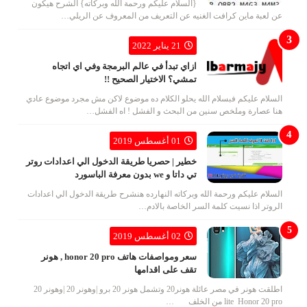
{السلام عليكم ورحمة الله وبركاته} الشرح هيكون
عن لعبة ماين كرافت الغنيه عن التعريف من المعروف عن الريلي…
21 يناير 2022
ازاي تبدأ في عالم البرمجة وفي اي اتجاه
تمشي؟ الاختيار الصحيح !!
السلام عليكم فبسلام الله يحلو الكلام ده موضوع لاكن مش مجرد موضوع عادي
هنا عصارة وملخص سنين من البحث و الفشل ! اه الفشل…
01 أغسطس 2019
خطير | حصريا طريقة الدخول الي اعدادات روتر
تي داتا و we بدون معرفة الباسورد
السلام عليكم ورحمة الله وبركاته النهارده هنشرح طريقة الدخول الي اعدادات
الروتر اذا نسيت كلمة السر الخاصة بالادم…
02 أغسطس 2019
سعر ومواصفات هاتف honor 20 pro , هونر
تقف على اقدامها
اطلقت هونر في مصر عائلة هونر20 وتشمل هونر 20 برو |وهونر 20 |وهونر 20
lite Honor 20 pro من الخلف …