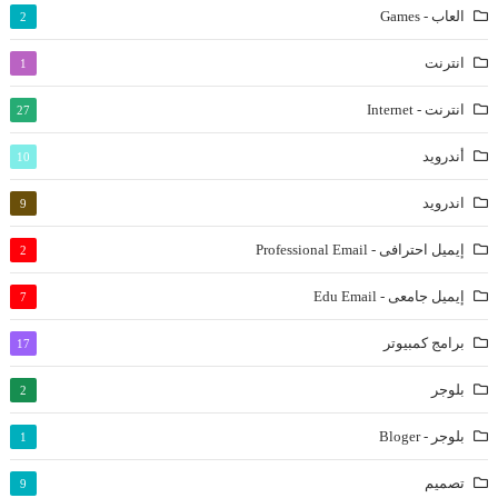
العاب - Games
2
انترنت
1
انترنت - Internet
27
أندرويد
10
اندرويد
9
إيميل احترافى - Professional Email
2
إيميل جامعى - Edu Email
7
برامج كمبيوتر
17
بلوجر
2
بلوجر - Bloger
1
تصميم
9