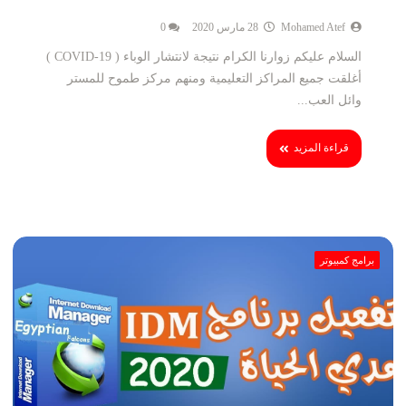
Mohamed Atef
28 مارس 2020
0
السلام عليكم زوارنا الكرام نتيجة لانتشار الوباء ( COVID-19 )
أغلقت جميع المراكز التعليمية ومنهم مركز طموح للمستر
وائل العب...
قراءة المزيد
برامج كمبيوتر