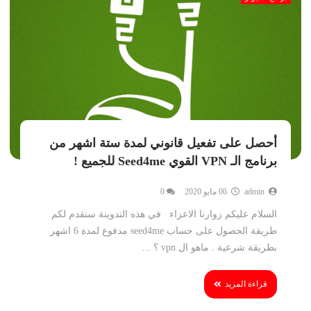
أحصل على تفعيل قانوني لمدة ستة اشهر من
برنامج الـ VPN القوي Seed4me للجميع !
admin
06 مايو 2020
0
السلام عليكم زوارنا الاعزاء في هذه التدوينة سنقدم لكم
طريقة الحصول على حساب seed4me مدفوع لمدة 6 اشهر
بطريقة شرعية . ماهو ال vpn ؟ ...
قراءة المزيد