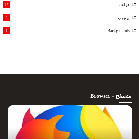
هواتف
17
يوتيوب
2
Backgrounds
1
متصفح - Browser