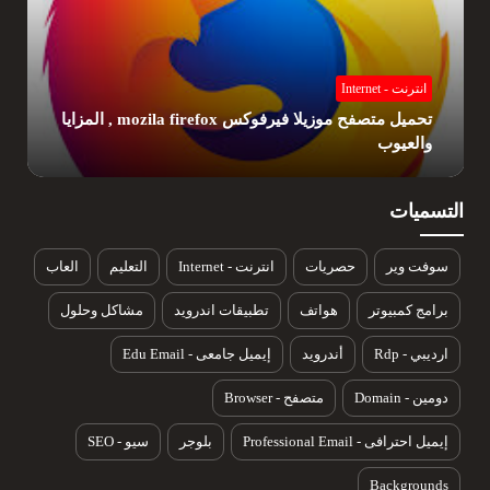
انترنت - Internet
تحميل متصفح كروم , مع المميزات والعيوب
التسميات
سوفت وير
حصريات
انترنت - Internet
التعليم
العاب
برامج كمبيوتر
هواتف
تطبيقات اندرويد
مشاكل وحلول
ارديبي - Rdp
أندرويد
إيميل جامعى - Edu Email
دومين - Domain
متصفح - Browser
إيميل احترافى - Professional Email
بلوجر
سيو - SEO
Backgrounds