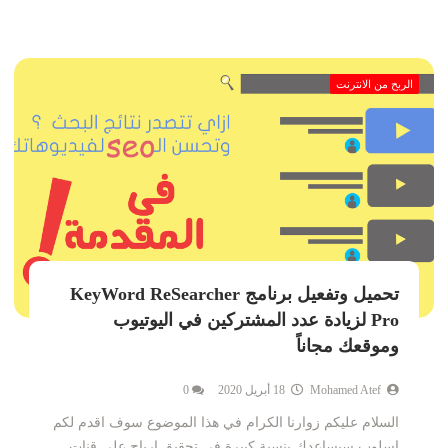
الربح من الانترنت
تحميل وتفعيل برنامج KeyWord ReSearcher
Pro لزيادة عدد المشتركين في اليوتيوب
وموقعك مجاناً
Mohamed Atef
18 أبريل 2020
0
السلام عليكم زوارنا الكرام في هذا الموضوع سوف اقدم لكم
اسلوب سيساعدك بنسبة كبيرة في تحقيق ارباح على قنات