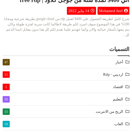
Mohamed Atef
14 يناير 2022
شرح كامل لطريقة الحصول على 400$ لعمل rdp من google cloud بطريقة شرعية ومجانا
100% في هذا الموضوع سوف اسرد لكم طريقة لاطالما كانت سرية لفترة طويلة وكان
يتم بيعها بأسعار خيالية والان وكما عهدتم علينا نقدم لكم كل هذا بدون مقابل اتمنا الدعم
لل…
التسميات
أخبار
47
ارديبي - Rdp
11
اقتصاد
2
التعليم
20
الربح من الانترنت
15
العاب
19