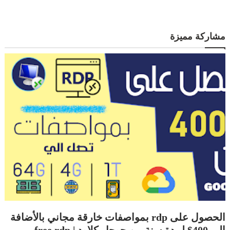
مشاركة مميزة
الحصول على rdp بمواصفات خارقة مجاني بالأضافة
الي 400$ لمدة سنة من جوجل كلاود | free rdp