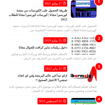
27 يوليو 2021
طريقة الحصول على الكورسات من منصة
كورسيرا مجانا | كورسات كورسيرا مجانا للطلاب
2022
الحصول على كامل كورسات منصة كورسيرا مجانا (Coursera) دورات منصة
كورسيرا مجانا للطلاب أعلنت منصة Coursera التعليمية من…
31 يوليو 2019
دخول ريلمات ماين كرافت للجوال مجانا
{السلام عليكم ورحمة الله وبركاته} الشرح هيكون
عن لعبة ماين كرافت الغنيه عن التعريف من المعروف عن الريلي…
21 يناير 2022
ازاي تبدأ في عالم البرمجة وفي اي اتجاه
تمشي؟ الاختيار الصحيح !!
السلام عليكم فبسلام الله يحلو الكلام ده موضوع لاكن مش مجرد موضوع عادي
هنا عصارة وملخص سنين من البحث و الفشل ! اه الفشل…
01 أغسطس 2019