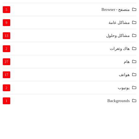
متصفح - Browser
5
مشاكل عامة
9
مشاكل وحلول
13
هاك وثغرات
2
هام
27
هواتف
17
يوتيوب
2
Backgrounds
1