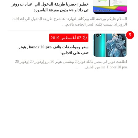
خطير | حصريا طريقة الدخول الي اعدادات روتر
تي داتا و we بدون معرفة الباسورد
السلام عليكم ورحمة الله وبركاته النهارده هنشرح طريقة الدخول الي اعدادات
الروتر اذا نسيت كلمة السر الخاصة بالادم…
02 أغسطس 2019
سعر ومواصفات هاتف honor 20 pro , هونر
تقف على اقدامها
اطلقت هونر في مصر عائلة هونر20 وتشمل هونر 20 برو |وهونر 20 |وهونر 20
lite Honor 20 pro من الخلف …