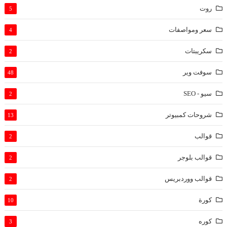
روت
5
سعر ومواصفات
4
سكريبتات
2
سوفت وير
48
سيو - SEO
2
شروحات كمبيوتر
13
قوالب
2
قوالب بلوجر
2
قوالب ووردبريس
2
كورة
10
كوره
3