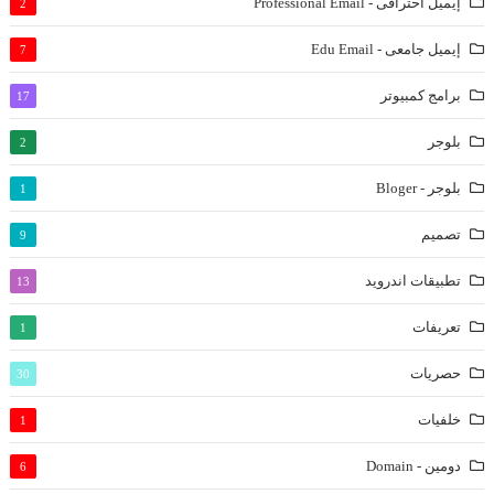
إيميل احترافى - Professional Email
2
إيميل جامعى - Edu Email
7
برامج كمبيوتر
17
بلوجر
2
بلوجر - Bloger
1
تصميم
9
تطبيقات اندرويد
13
تعريفات
1
حصريات
30
خلفيات
1
دومين - Domain
6