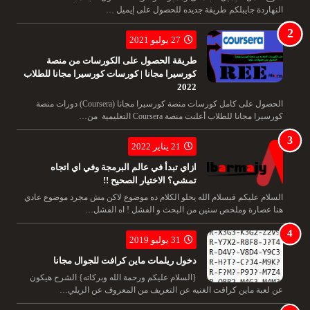
النهاردة جايبلكم طريقة جديده للحصول على إيميل …
27 يوليو 2021
طريقة الحصول على الكورسات من منصة
كورسيرا مجانا | كورسات كورسيرا مجانا للطلاب
2022
الحصول على كامل كورسات منصة كورسيرا مجانا (Coursera) دورات منصة
كورسيرا مجانا للطلاب أعلنت منصة Coursera التعليمية من…
21 يناير 2022
ازاي تبدأ في عالم البرمجة وفي اي اتجاه
تمشي؟ الاختيار الصحيح !!
السلام عليكم فبسلام الله يحلو الكلام ده موضوع لاكن مش مجرد موضوع عادي
هنا عصارة وملخص سنين من البحث و الفشل ! اه الفشل…
31 يوليو 2019
دخول ريلمات ماين كرافت للجوال مجانا
{السلام عليكم ورحمة الله وبركاته} الشرح هيكون
عن لعبة ماين كرافت الغنيه عن التعريف من المعروف عن الريلي…