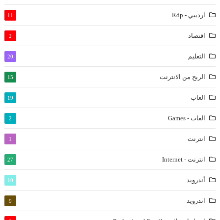
ارديبي - Rdp
11
اقتصاد
2
التعليم
20
الربح من الانترنت
15
العاب
19
العاب - Games
2
انترنت
1
انترنت - Internet
27
أندرويد
10
اندرويد
9