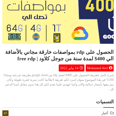
الحصول على rdp بمواصفات خارقة مجاني بالأضافة
الي 400$ لمدة سنة من جوجل كلاود | free rdp
Mohamed Atef
14 يناير 2022
شرح كامل لطريقة الحصول على 400$ لعمل rdp من google cloud بطريقة شرعية ومجانا
100% في هذا الموضوع سوف اسرد لكم طريقة لاطالما كانت سرية لفترة طويلة وكان
يتم بيعها بأسعار خيالية والان وكما عهدتم علينا نقدم لكم كل هذا بدون مقابل اتمنا الدعم
لل…
التسميات
أخبار
47