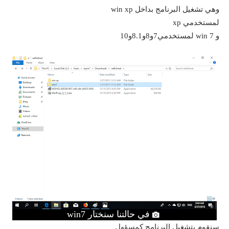
وهي تشغيل البرنامج بداخل win xp
لمستخدمي xp
و win 7 لمستخدمي7و8و8.1و10
في حالتنا سنختار win7
سنقوم بتشغيل البرنامج كمسؤول