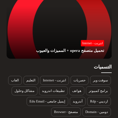
انترنت - Internet
تحميل متصفح موزيلا فيرفوكس ozila firefox
والعيوب
التسميات
سوفت وير
حصريات
انترنت - Internet
التعليم
العاب
برامج كمبيوتر
هواتف
تطبيقات اندرويد
مشاكل وحلول
ارديبي - Rdp
أندرويد
إيميل جامعى - Edu Email
دومين - Domain
متصفح - Browser