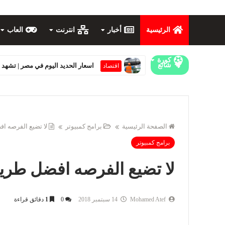
الرئيسية
أخبار
انترنت
العاب
كورة
شائع
كيفية التسجيل في مايكروسوفت وحل مشكلة
ارديبي - Rdp
الصفحة الرئيسية
برامج كمبيوتر
لا تضيع الفرصه ا
برامج كمبيوتر
لا تضيع الفرصه افضل طريق
Mohamed Atef
14 سبتمبر 2018
0
1
دقائق قراءة