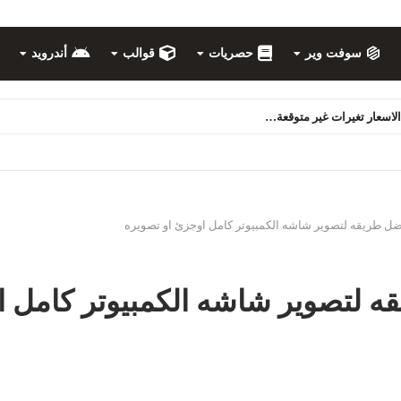
سوفت وير
حصريات
قوالب
أندرويد
 انت غير مؤهل | you're not eligible ...
فضل طريقه لتصوير شاشه الكمبيوتر كامل اوجزئ او تصويره
ه لتصوير شاشه الكمبيوتر كامل ا