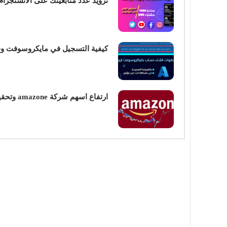
تزويد عدد متابعينك على الانستجرام و
كيفية التسجيل في مايكروسوفت وحل مشكلة انت غير مؤهل | nt
ارتفاع اسهم شركة amazone وتحقيقها للعوائدة قياسية