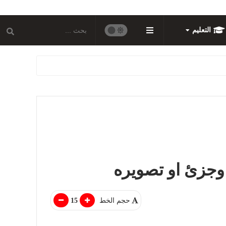
التعليم
وجزئ او تصويره
حجم الخط
15