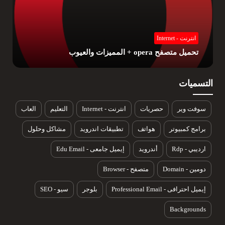
انترنت - Internet
تحميل متصفح موزيلا فيرفوكس mozila firefox , المزايا
والعيوب
التسميات
سوفت وير
حصريات
انترنت - Internet
التعليم
العاب
برامج كمبيوتر
هواتف
تطبيقات اندرويد
مشاكل وحلول
ارديبي - Rdp
أندرويد
إيميل جامعى - Edu Email
دومين - Domain
متصفح - Browser
إيميل احترافى - Professional Email
بلوجر
سيو - SEO
Backgrounds