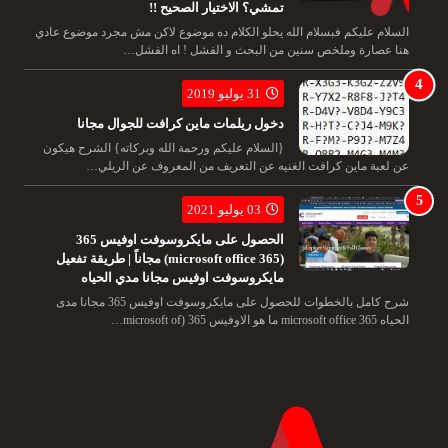
تمشي؟ الاختيار الصحيح !!
السلام عليكم فبسلام الله يحلو الكلام ده موضوع لاكن مش مجرد موضوع عادي
هنا عصارة وملخص سنين من البحث و الفشل ! اه الفشل…
31 يوليو 2019
دخول ريلمات ماين كرافت للجوال مجانا
{السلام عليكم ورحمة الله وبركاته} الشرح هيكون
عن لعبة ماين كرافت الغنيه عن التعريف من المعروف عن الريلي…
03 يوليو 2021
الحصول على مايكروسوفت اوفيس 365
(microsoft office 365) مجاناً | طريقة تفعيل
مايكروسوفت اوفيس مجانا مدي الحياه
شرح كامل بالخطوات للحصول على مايكروسوفت اوفيس 365 مجانا مدى
الحياه microsoft office 365 ما هو الاوفيس 365 (microsoft of…