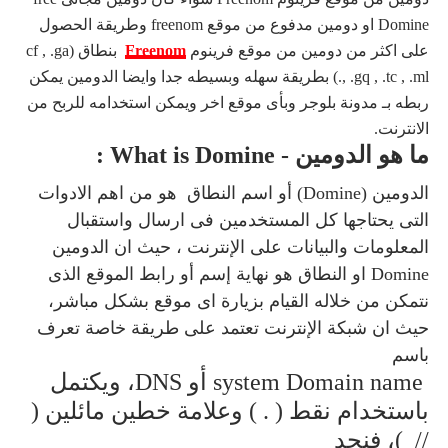
Domine او دومين مدفوع من موقع freenom و
طريقة الحصول
على اكثر من دومين من موقع فرينوم
Freenom
بنطاق (cf , .ga
, .gq , .tc , .ml.) بطريقة سهله وبسيطه جدا وايضا الدومين يمكن
ربطه بـ مدونة بلوجر وبأى موقع اخر ويمكن استخدامه للربح من
الانترنت.
ما هو الدومين - What is Domine :
الدومين (Domine) أو اسم النطاق هو من اهم الادوات
التى يحتاجها كل المستخدمين فى ارسال واستقبال
المعلومات والبيانات على الإنترنت ، حيث ان الدومين
Domine او النطاق هو نهاية إسم أو رابط الموقع الذى
نتمكن من خلاله القيام بزيارة اى موقع بشكل مباشر،
حيث ان شبكة الإنترنت تعتمد على طريقة خاصة تعرف
باسم
system Domain name أو DNS، ويكتمل
باستخدام نقط ( . ) وعلامة خطين مائلين (
// )، فنجد