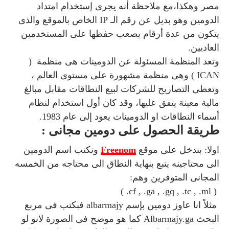
مصر وهكذا،مع ملاحظة أنه يجرى إستخدام امتداد
الدومين وهو بديل عن رقم الـ IP الخاص بالموقع والذى
يتكون من عدة أرقام يصعب حفظها على المستخدمين
العاديين.
وتعد المنظمة المسئولة عن الدومينات هى منظمة (
ICAN ) وهى منظمة مشهورة على مستوى العالم ،
وتعطى التصاريح للشركات لبيع النطاقات مقابل مبالغ
مالية معينة يتفق عليها، وقد كان أول استخدام لنظام
أسماء النطاقات او الدومينات يعود إلى عام 1983.
طريقة الحصول على دومين مجانى :
اولا: بندخل على موقع
reenom
F
وتكتب اسم الدومين
الى محتاجينه يتبع بنهاية النطاق الى محتاجه من الخمسه
المجانى المتوفرين وهم:
( cf , .ga , .gq , .tc , .ml. )
مثلاً انا عاوز دومين بإسم albarmajy فبكتب فى مربع
البحث Albarmajy.ga كما هو موضح فى الصورة لانو لو