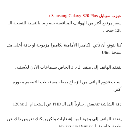
عيوب موبايل Samsung Galaxy S20 Plus :-
سعر مرتفع أكثر من الهواتف المنافسة خصوصا بالنسبة للنسخة الـ
128 جيجا .
كنا نتوقع أن تأتي الكاميرا الأمامية بكاميرا مزدوجة او بدقة أعلى مثل
نسخة Ultra .
يفتقد الهاتف إلى منفذ الـ 3.5 الخاص بسماعات الأذن للأسف .
بسبب قدوم الهاتف من الزجاج يجعله مستقطب للتبصيم بصورة
أكبر .
دقة الشاشة تنخفض إجبارياً إلى الـ FHD عن إستخدام الـ 120hz .
يفتقد الهاتف إلى وجود لمبة إشعارات ولكن يمكنك تعويض ذلك عن
طريق خاصية الـ Always On Display .