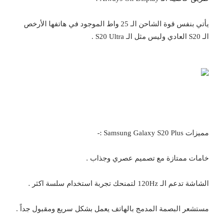
يأتي بنفس قوة الشاحن الـ 25 واط الموجود في هاتفها الأرخص
الـ S20 العادي وليس مثل الـ S20 Ultra .
مميزات Samsung Galaxy S20 Plus :-
خامات ممتازة مع تصميم عصري وجذاب .
الشاشة تدعم الـ 120Hz لتمنحك تجربة استخدام سلسة اكثر .
مستشعر البصمة المدمج بالهاتف يعمل بشكل سريع ومقبول جداً .