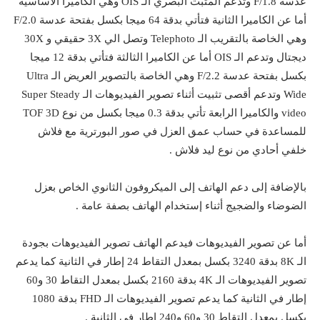
عدسة F/1.8 وتدعم المثبت البصري الـ OIS وهي الكاميرا الأساسية
أما عن الكاميرا الثانية فتأتي بدقة 64 ميجا بكسل بفتحة عدسة F/2.0
وهي الخاصة بالتقريب الـ Telephoto وتصل الي 3X حقيقي و 30X
ديجتال وتدعم الـ OIS أما عن الكاميرا الثالثة فتأتي بدقة 12 ميجا
بكسل بفتحة عدسة F/2.2 وهي الخاصة بالتصوير العريض الـ Ultra
Wide وتدعم أقصى تثبيت أثناء تصوير الفيديوهات الـ Super Steady
video والكاميرا الرابعة تأتي بدقة 0.3 ميجا بكسل من نوع TOF 3D
للمساعدة في حساب عمق العزل في صور البورترية مع فلاش
خلفي أحادي من نوع ليد فلاش .
بالإضافة إلى دعم الهاتف إلى الميكروفون الثانوي الخاص بعزل
الضوضاء والضجيج أثناء إستخدام الهاتف بصفة عامة .
أما عن تصوير الفيديوهات فيدعم الهاتف تصوير الفيديوهات بجودة
الـ 8K بدقة 3240 بكسل بمعدل التقاط 24 إطار في الثانية كما يدعم
تصوير الفيديوهات الـ 4K بدقة 2160 بكسل بمعدل التقاط 30 و60
إطار في الثانية كما يدعم تصوير الفيديوهات الـ FHD بدقة 1080
بكسل بمعدل التقاط 30 و60 و240 إطار في الثانية .