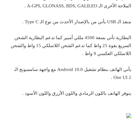
الملاحة الأخرى الـ A-GPS, GLONASS, BDS, GALILEO .
منفذ الـ USB يأتي من بالإصدار الأحدث من نوع الـ Type C .
البطارية تأتي بسعة 4500 مللي أمبير كما تدعم البطارية الشحن
السريع بقوة 25 واط كما تدعم الشحن اللاسلكي 15 واط والشحن
اللاسلكي العكسي 9 واط .
يأتي الهاتف بنظام تشغيل Android 10.0 مع واجهة سامسونج الـ
One UI 2 .
يتوفر الهاتف باللون الرمادي واللون الأزرق واللون الأسود .