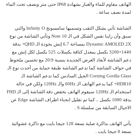
الهاتف مقاوم للماء والغبار بشهادة IP68 حتى متر ونصف تحت الماء
لمدة نصف ساعة .
الشاشة تأتي بشكل الثقب وتسميها سامسونج Infinity O والتي
سبق وأن راينا نفس الشكل في الـ Note 10 وتأتي الشاشة من نوع
Dynamic AMOLED 2X بمساحة 6.7 إنش بجودة الـ QHD+ بدقة
1440×3200 بكسل بمعدل كثافة بكسلات 525 بكسل لكل إنش مع
دعم الشاشة لأبعاد العرض الجديدة بنسبة 20:9 مع تحسين ملحوظ
في حواف الشاشة كما تدعم الشاشة طبقة حماية من أحدث نوع الـ
Corning Gorilla Glass الجيل السادس كما تدعم الشاشة الـ
HDR10+ كما يدعم الهاتف الـ 60Hz والـ 120Hz ولكن في حالة
استخدام الـ 120Hz سيقوم الهاتف بخفض دقة الشاشة إلى الـ FHD
بدقة 1080 بكسل .. كما تم تقليل انحناء اطراف الشاشة Edge عن
الاجيال السابقة من سلسلة S .
يأتي الهاتف بذاكرة صلبة بسعة 128 جيجا بايت مع ذاكرة عشوائية
بسعة 8 جيجا بايت .