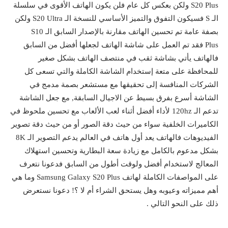
S20 Plus ولكن بعكس كل عام فلن يكون الهاتف الأقوى في سلسلة
الـ S فسيكون التفوق والتميز الأساسي للنسخة الـ S20 Ultra ولكن
بصفة عامة تم تحسين الهاتف مقارنة بالإصدار السابق الـ S10
Plus فقد تم العمل على شاشة الهاتف لجعلها أفضل من السابق
فالهاتف يأتي بشاشة ثقب في منتصف الهاتف بشكل صغير
للمحافظة على متعة إستخدام الشاشة الكاملة والتي تسعى كل
الشركات المنافسة إلى تحقيقها مع مستشعر بصمة مدمج في
الشاشة أسرع بفرق بسيط عن الاجيال السابقة, مع جعل الشاشة
تدعم الـ 120hz لأداء أفضل أثناء لعب الألعاب مع تحسين ملحوظ في
الكاميرات الخلفية سواء من حيث دقة الصور أو من حيث دقة تصوير
الفيديوهات فالهاتف يعد أول هاتف في العالم يدعم التصوير الـ 8K
بشكل مدعوم بالكامل مع زيادة سعة البطارية وتحسين استهلاك
المعالج لاستخدام أفضل ولوقت أطول من السابق فدعونا نتعرف
على المواصفات الكاملة لهاتف Samsung Galaxy S20 Plus وما هي
أهم مميزاته وعيوبه وهل يستحق الشراء أم لا ؟! دعونا نستعرض
ذلك على النحو التالي .