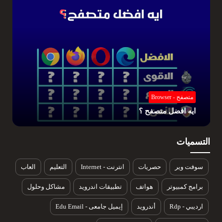
متصفح - Browser
ايه افضل متصفح ؟
التسميات
سوفت وير
حصريات
انترنت - Internet
التعليم
العاب
برامج كمبيوتر
هواتف
تطبيقات اندرويد
مشاكل وحلول
ارديبي - Rdp
أندرويد
إيميل جامعى - Edu Email