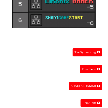
The Syrian King
Time Tube
SHADI ALHAKIMI
Hero Craft