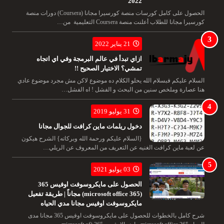
2022
الحصول على كامل كورسات منصة كورسيرا مجانا (Coursera) دورات منصة
كورسيرا مجانا للطلاب أعلنت منصة Coursera التعليمية من…
21 يناير 2022
ازاي تبدأ في عالم البرمجة وفي اي اتجاه
تمشي؟ الاختيار الصحيح !!
السلام عليكم فبسلام الله يحلو الكلام ده موضوع لاكن مش مجرد موضوع عادي
هنا عصارة وملخص سنين من البحث و الفشل ! اه الفشل…
31 يوليو 2019
دخول ريلمات ماين كرافت للجوال مجانا
{السلام عليكم ورحمة الله وبركاته} الشرح هيكون
عن لعبة ماين كرافت الغنيه عن التعريف من المعروف عن الريلي…
03 يوليو 2021
الحصول على مايكروسوفت اوفيس 365
(microsoft office 365) مجاناً | طريقة تفعيل
مايكروسوفت اوفيس مجانا مدي الحياه
شرح كامل بالخطوات للحصول على مايكروسوفت اوفيس 365 مجانا مدى