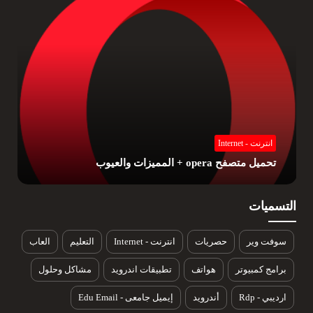
انترنت - Internet
تحميل متصفح موزيلا فيرفوكس mozila firefox , المزايا
والعيوب
التسميات
سوفت وير
حصريات
انترنت - Internet
التعليم
العاب
برامج كمبيوتر
هواتف
تطبيقات اندرويد
مشاكل وحلول
ارديبي - Rdp
أندرويد
إيميل جامعى - Edu Email