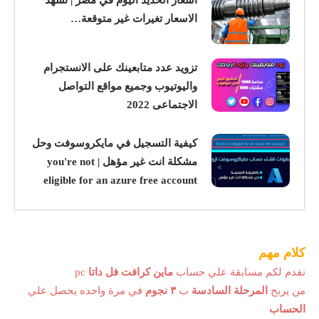
اسعار الحديد اليوم في مصر | تشهد
الاسعار تغيرات غير متوقعة…
تزويد عدد متابعينك على الانستجرام
واليوتيوب وجميع مواقع التواصل
الاجتماعى 2022
كيفية التسجيل في مايكروسوفت وحل
مشكلة انت غير مؤهل | you're not
eligible for an azure free account
كلام مهم
نقدم لكم مسابقة علي حساب
ماين كرافت فل داتا
pc
من يربح
المرحلة السادسة
ب
٣ نجوم
في مرة واحده يحصل علي
الحساب