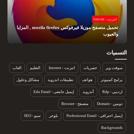
انترنت - Internet
تحميل متصفح كروم , مع المميزات والعيوب
التسميات
سوفت وير
حصريات
انترنت - Internet
التعليم
العاب
برامج كمبيوتر
هواتف
تطبيقات اندرويد
مشاكل وحلول
ارديبي - Rdp
أندرويد
إيميل جامعى - Edu Email
دومين - Domain
متصفح - Browser
إيميل احترافى - Professional Email
بلوجر
سيو - SEO
Backgrounds