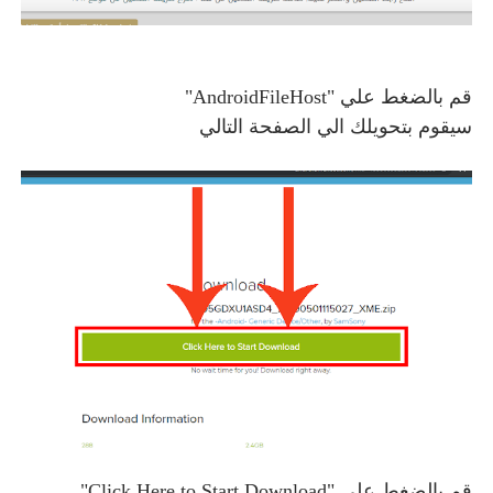
قم بالضغط علي "AndroidFileHost"
سيقوم بتحويلك الي الصفحة التالي
قم بالضغط علي "Click Here to Start Download"