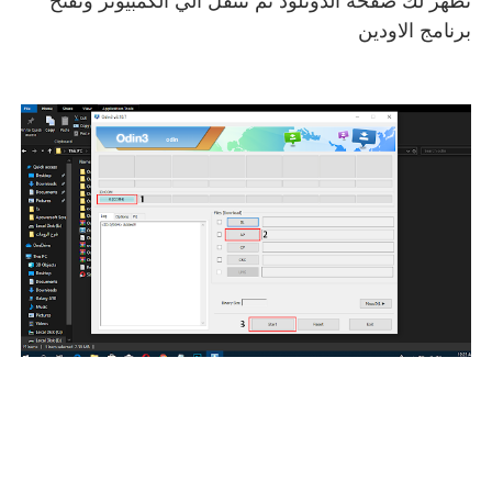
تظهر لك صفحة الدونلود ثم ننتقل الي الكمبيوتر ونفتح
برنامج الاودين