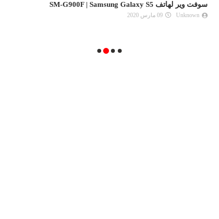
سوفت وير لهاتف سامسونج Galaxy S6 الروم الرسمي من
سامسونج
Unknown
09 مارس 2020