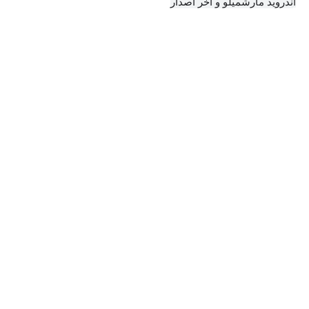
ندرويد مارشميلو و اخر أصدار
ا