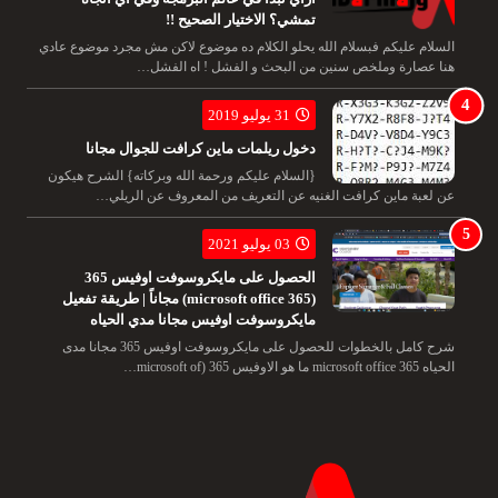
تمشي؟ الاختيار الصحيح !!
السلام عليكم فبسلام الله يحلو الكلام ده موضوع لاكن مش مجرد موضوع عادي
هنا عصارة وملخص سنين من البحث و الفشل ! اه الفشل…
31 يوليو 2019
دخول ريلمات ماين كرافت للجوال مجانا
{السلام عليكم ورحمة الله وبركاته} الشرح هيكون
عن لعبة ماين كرافت الغنيه عن التعريف من المعروف عن الريلي…
03 يوليو 2021
الحصول على مايكروسوفت اوفيس 365
(microsoft office 365) مجاناً | طريقة تفعيل
مايكروسوفت اوفيس مجانا مدي الحياه
شرح كامل بالخطوات للحصول على مايكروسوفت اوفيس 365 مجانا مدى
الحياه microsoft office 365 ما هو الاوفيس 365 (microsoft of…