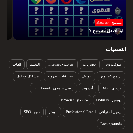
انترنت - Internet
تحميل متصفح opera + المميزات والعيوب
التسميات
سوفت وير
حصريات
انترنت - Internet
التعليم
العاب
برامج كمبيوتر
هواتف
تطبيقات اندرويد
مشاكل وحلول
ارديبي - Rdp
أندرويد
إيميل جامعى - Edu Email
دومين - Domain
متصفح - Browser
إيميل احترافى - Professional Email
بلوجر
سيو - SEO
Backgrounds