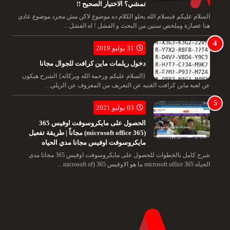
تمشي؟ الاختيار الصحيح !!
السلام عليكم فبسلام الله يحلو الكلام ده موضوع لاكن مش مجرد موضوع عادي
هنا عصارة وملخص سنين من البحث و الفشل ! اه الفشل…
31 يوليو 2019
دخول ريلمات ماين كرافت للجوال مجانا
{السلام عليكم ورحمة الله وبركاته} الشرح هيكون
عن لعبة ماين كرافت الغنيه عن التعريف من المعروف عن الريلي…
03 يوليو 2021
الحصول على مايكروسوفت اوفيس 365
(microsoft office 365) مجاناً | طريقة تفعيل
مايكروسوفت اوفيس مجانا مدي الحياه
شرح كامل بالخطوات للحصول على مايكروسوفت اوفيس 365 مجانا مدى
الحياه microsoft office 365 ما هو الاوفيس 365 (microsoft of…