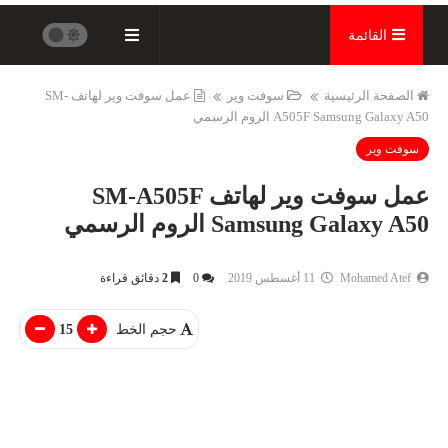
القائمة
الصفحة الرئيسية
سوفت وير
عمل سوفت وير لهاتف SM-
A505F Samsung Galaxy A50 الروم الرسمي
سوفت وير
عمل سوفت وير لهاتف SM-A505F
Samsung Galaxy A50 الروم الرسمي
Mohamed Atef
11 أغسطس 2019
0
2
دقائق قراءة
حجم الخط
15
التعليم
برامج كمبيوتر
طريقة الحصول ع
تثبيت ويندوز 11 برو النسخة الرسمية |
كورسيرا مجانا | 
install windows 11 pro 2022
لل...