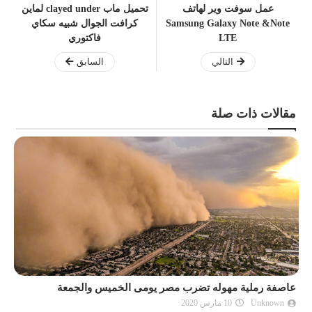
عمل سوفت وير لهاتف
تحميل ماب clayed under لماين
Samsung Galaxy Note &Note
كرافت الجوال شبيه سكاي
LTE
فاكتوري
التالي
السابق
مقالات ذات صلة
عاصفة رملية مهوله تضرب مصر يومى الخميس والجمعة
10 فيروسات وبكتي
Unknown
10 مارس 2020