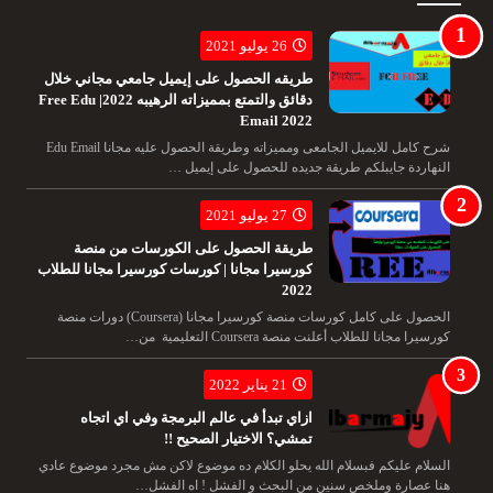
26 يوليو 2021
طريقه الحصول على إيميل جامعي مجاني خلال
دقائق والتمتع بمميزاته الرهيبه 2022| Free Edu
Email 2022
شرح كامل للايميل الجامعى ومميزاته وطريقة الحصول عليه مجانا Edu Email
النهاردة جايبلكم طريقة جديده للحصول على إيميل …
27 يوليو 2021
طريقة الحصول على الكورسات من منصة
كورسيرا مجانا | كورسات كورسيرا مجانا للطلاب
2022
الحصول على كامل كورسات منصة كورسيرا مجانا (Coursera) دورات منصة
كورسيرا مجانا للطلاب أعلنت منصة Coursera التعليمية من…
21 يناير 2022
ازاي تبدأ في عالم البرمجة وفي اي اتجاه
تمشي؟ الاختيار الصحيح !!
السلام عليكم فبسلام الله يحلو الكلام ده موضوع لاكن مش مجرد موضوع عادي
هنا عصارة وملخص سنين من البحث و الفشل ! اه الفشل…