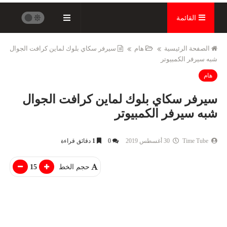
القائمة
الصفحة الرئيسية
هام
سيرفر سكاي بلوك لماين كرافت الجوال
شبه سيرفر الكمبيوتر
هام
سيرفر سكاي بلوك لماين كرافت الجوال
شبه سيرفر الكمبيوتر
Time Tube
30 أغسطس 2019
0
1
دقائق قراءة
حجم الخط
15
التعليم
برامج كمبيوتر
طريقة الحصول ع
تثبيت ويندوز 11 برو النسخة الرسمية |
كورسيرا مجانا | 
install windows 11 pro 2022
لل...